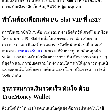
แบบที่สุด เพราะที่นี่ได้รวบรวมเกม
PG Slot VIP
ที่พร้อมมอบ
ความบันเทิงระดับเอ็กซ์คลูซีฟให้กับผู้เล่นทุกคน
ทำไมต้องเลือกเล่น PG Slot VIP ที่ u31?
การเป็นสมาชิกในระดับ VIP ย่อมหมายถึงสิทธิพิเศษที่ไม่เหมือน
ใคร เกมค่าย PG Slot ขึ้นชื่อในเรื่องของกราฟิกที่สวยงาม
ตระการตาและฟีเจอร์การแตกรางวัลที่หนักหน่วง เมื่อคุณเข้า
เล่นผ่าน
แพลตฟอร์ม u31
คุณจะได้รับการดูแลเสมือนลูกค้า
ระดับแนวหน้า ทั้งโบนัสที่แตกง่ายกว่าเดิม อัตราการจ่าย (RTP)
ที่สูงลิ่ว และการอัปเดตเกมใหม่ๆ ก่อนใคร ทำให้ทุกการหมุนสปิ
นของคุณเต็มไปด้วยความตื่นเต้นและโอกาสในการทำกำไรที่
ไร้ขีดจำกัด
ธุรกรรมการเงินรวดเร็ว ทันใจ ด้วย
TrueMoney Wallet
สิ่งหนึ่งที่ทำให้
u31
โดดเด่นเหนือคู่แข่ง คือการนำเทคโนโลยี