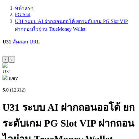
หน้าแรก
PG Slot
U31 ระบบ AI ฝากถอนออโต้ ยกระดับเกม PG Slot VIP
ฝากถอนไวผ่าน TrueMoney Wallet
U31
คัดลอก URL
‹
›
U31
แชท
5.0
(12312)
U31 ระบบ AI ฝากถอนออโต้ ยก
ระดับเกม PG Slot VIP ฝากถอน