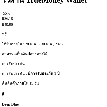
ไวผ่าน TrueMoney Wallet
-55%
฿86.18
฿49.90
ฟรี
ได้รับภายใน :
28 พ.ค. ~ 30 พ.ค., 2026
สามารถเก็บเงินปลายทางได้
การรับประกัน
การรับประกัน :
มีการรับประกัน 1 ปี
คืนสินค้าภายใน 15 วัน
สี
Deep Blue