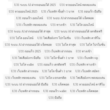
U31 ระบบ AI ฝากถอนออโต้ 2025
U31 หวยออนไลน์ ทดลองเล่น
U31 หวยออนไลน์ 2025
U31 เว็บหลัก ขั้นต่ำ 1 บาท
U31 ถอนเร็ว มือถือ
U31 ถอนเร็ว ออนไลน์
U31 ระบบ AI ฝากถอนออโต้ แจ็คพอต
U31 เว็บหลัก ทดลองเล่น
U31 ทางเข้า
U31 ไฮโล ออนไลน์
U31 ระบบ AI ฝากถอนออโต้ ล่าสุด
U31 ระบบ AI ฝากถอนออโต้ เครดิตฟรี
U31 ไฮโล ออนไลน์
U31 ไพ่เสือมังกร โปรโมชั่น
U31 เว็บหลัก คาสิโน
U31 ระบบ AI ฝากถอนออโต้ แจ็คพอต
U31 ไฮโล ล่าสุด
U31 ไฮโล โปรโมชั่น
U31 ถอนเร็ว 2025
U31 เว็บหลัก ฝากถอน
U31 ทางเข้า
U31 ไพ่เสือมังกร มือถือ
U31 ไฮโล ขั้นต่ำ 1 บาท
U31 เว็บหลัก vip
U31 ไฮโล wallet
U31 ถอนเร็ว เครดิตฟรี
U31 เว็บหลัก ทางเข้า
U31 เว็บหลัก ฝากถอน
U31 ไฮโล ขั้นต่ำ 1 บาท
U31 เว็บหลัก สมัคร
U31 เว็บหลัก ทดลองเล่น
U31 ไฮโล แจกเครดิต
U31 ไพ่เสือมังกร ทดลองเล่น
U31 ระบบ AI ฝากถอนออโต้ มือถือ
U31 แจ็คพอต
U31 หวยออนไลน์ คาสิโน
U31 เว็บหลัก ฝากถอน
U31 ถอนเร็ว wallet
U31 เว็บหลัก แจ็คพอต
U31 มือถือ